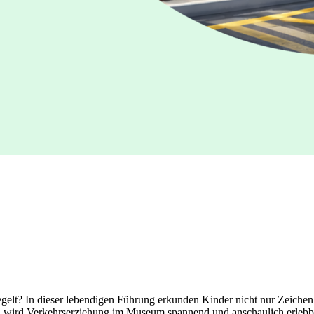
egelt? In dieser lebendigen Führung erkunden Kinder nicht nur Zeichen
ten wird Verkehrserziehung im Museum spannend und anschaulich erlebb