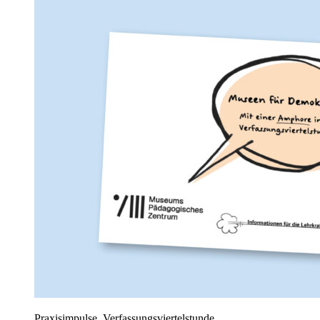
Praxisimpulse, Verfassungsviertelstunde