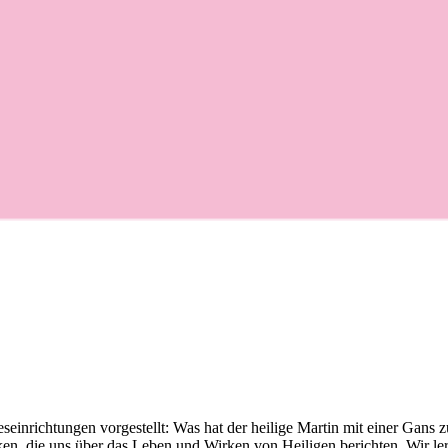
seinrichtungen vorgestellt: Was hat der heilige Martin mit einer Gan
 die uns über das Leben und Wirken von Heiligen berichten. Wir lern