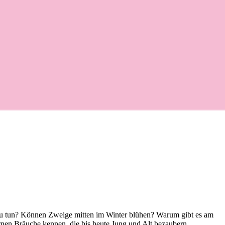
s zu tun? Können Zweige mitten im Winter blühen? Warum gibt es am
en Bräuche kennen, die bis heute Jung und Alt bezaubern.