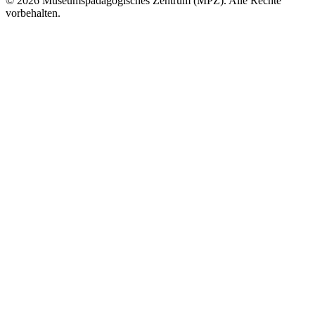
© 2026 Museumspädagogisches Zentrum (MPZ). Alle Rechte
vorbehalten.