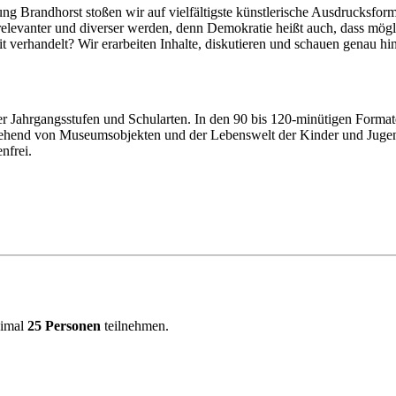
ng Brandhorst stoßen wir auf vielfältigste künstlerische Ausdrucksfo
levanter und diverser werden, denn Demokratie heißt auch, dass möglich
verhandelt? Wir erarbeiten Inhalte, diskutieren und schauen genau hi
ller Jahrgangsstufen und Schularten. In den 90 bis 120-minütigen Forma
sgehend von Museumsobjekten und der Lebenswelt der Kinder und Juge
nfrei.
ximal
25 Personen
teilnehmen.