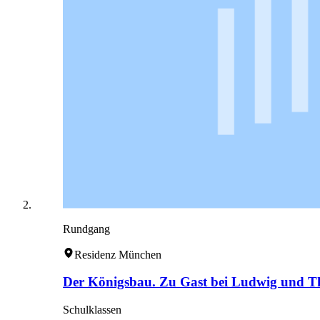
Rundgang
Residenz München
Der Königsbau. Zu Gast bei Ludwig und T
Schulklassen