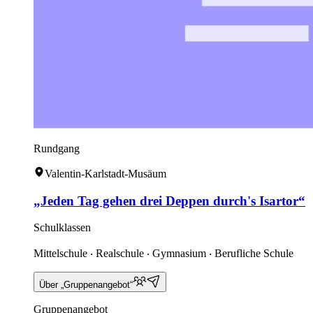
Rundgang
Valentin-Karlstadt-Musäum
„Jeden Tag gehen drei Deppen durch's Isartor“
Schulklassen
Mittelschule ‧ Realschule ‧ Gymnasium ‧ Berufliche Schule
Über „Gruppenangebot“
Gruppenangebot